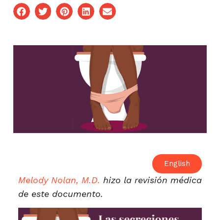
English
Melody Nolan, M.D.
h
izo la revisión médica
de este documento.