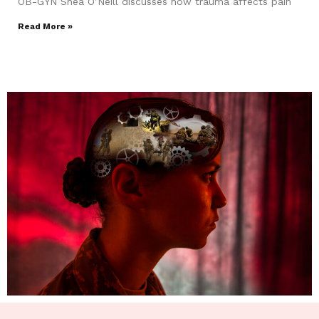
OB-GYN Shea O’Neill discusses how trauma affects pain
Read More »